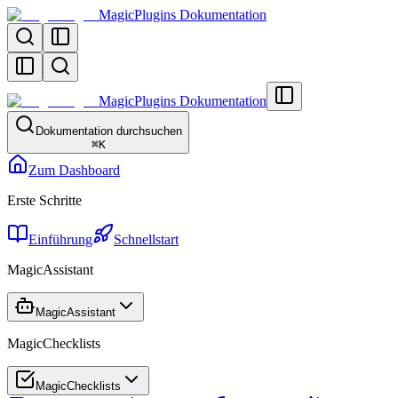
MagicPlugins Dokumentation
MagicPlugins Dokumentation
Dokumentation durchsuchen
⌘
K
Zum Dashboard
Erste Schritte
Einführung
Schnellstart
MagicAssistant
MagicAssistant
MagicChecklists
MagicChecklists