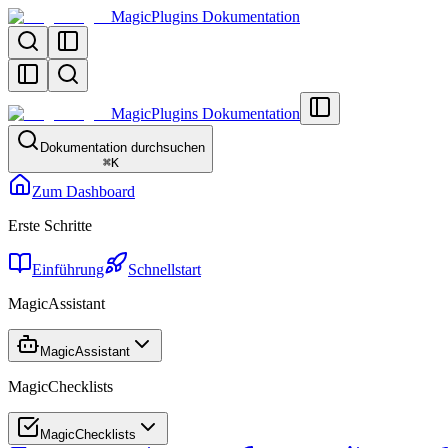
MagicPlugins Dokumentation
MagicPlugins Dokumentation
Dokumentation durchsuchen
⌘
K
Zum Dashboard
Erste Schritte
Einführung
Schnellstart
MagicAssistant
MagicAssistant
MagicChecklists
MagicChecklists