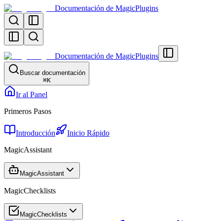
Documentación de MagicPlugins
Documentación de MagicPlugins
Buscar documentación
⌘
K
Ir al Panel
Primeros Pasos
Introducción
Inicio Rápido
MagicAssistant
MagicAssistant
MagicChecklists
MagicChecklists