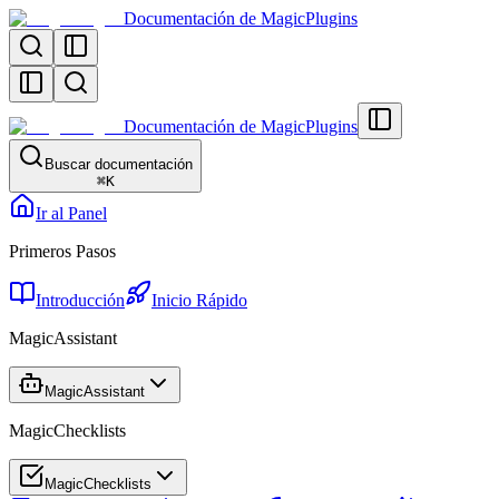
Documentación de MagicPlugins
Documentación de MagicPlugins
Buscar documentación
⌘
K
Ir al Panel
Primeros Pasos
Introducción
Inicio Rápido
MagicAssistant
MagicAssistant
MagicChecklists
MagicChecklists