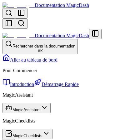
Documentation MagicDash
Documentation MagicDash
Rechercher dans la documentation
⌘
K
Aller au tableau de bord
Pour Commencer
Introduction
Démarrage Rapide
MagicAssistant
MagicAssistant
MagicChecklists
MagicChecklists