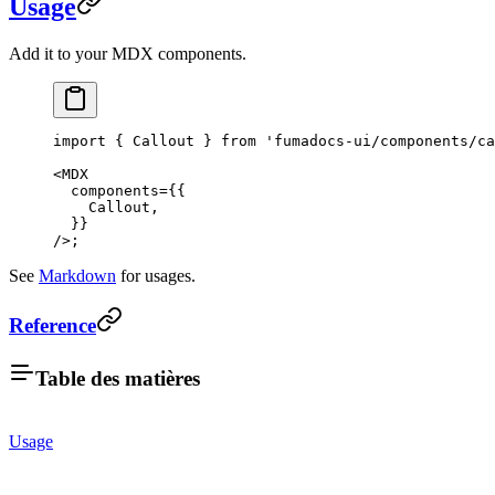
Usage
Add it to your MDX components.
import
 { Callout } 
from
 'fumadocs-ui/components/ca
<
MDX
  components
=
{{
    Callout,
  }}
/>;
See
Markdown
for usages.
Reference
Table des matières
Usage