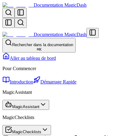
Documentation MagicDash
Documentation MagicDash
Rechercher dans la documentation
⌘
K
Aller au tableau de bord
Pour Commencer
Introduction
Démarrage Rapide
MagicAssistant
MagicAssistant
MagicChecklists
MagicChecklists