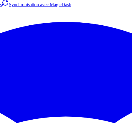
s
Synchronisation avec MagicDash