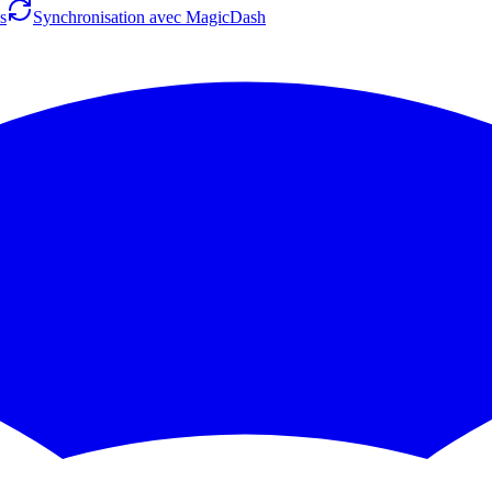
s
Synchronisation avec MagicDash