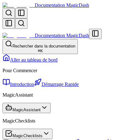
Documentation MagicDash
Documentation MagicDash
Rechercher dans la documentation
⌘
K
Aller au tableau de bord
Pour Commencer
Introduction
Démarrage Rapide
MagicAssistant
MagicAssistant
MagicChecklists
MagicChecklists