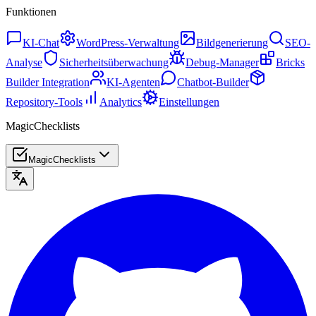
Funktionen
KI-Chat
WordPress-Verwaltung
Bildgenerierung
SEO-
Analyse
Sicherheitsüberwachung
Debug-Manager
Bricks
Builder Integration
KI-Agenten
Chatbot-Builder
Repository-Tools
Analytics
Einstellungen
MagicChecklists
MagicChecklists