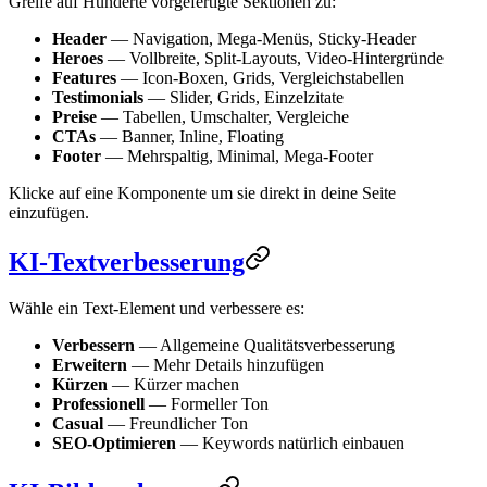
Greife auf Hunderte vorgefertigte Sektionen zu:
Header
— Navigation, Mega-Menüs, Sticky-Header
Heroes
— Vollbreite, Split-Layouts, Video-Hintergründe
Features
— Icon-Boxen, Grids, Vergleichstabellen
Testimonials
— Slider, Grids, Einzelzitate
Preise
— Tabellen, Umschalter, Vergleiche
CTAs
— Banner, Inline, Floating
Footer
— Mehrspaltig, Minimal, Mega-Footer
Klicke auf eine Komponente um sie direkt in deine Seite
einzufügen.
KI-Textverbesserung
Wähle ein Text-Element und verbessere es:
Verbessern
— Allgemeine Qualitätsverbesserung
Erweitern
— Mehr Details hinzufügen
Kürzen
— Kürzer machen
Professionell
— Formeller Ton
Casual
— Freundlicher Ton
SEO-Optimieren
— Keywords natürlich einbauen