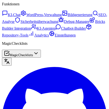
Funktionen
KI-Chat
WordPress-Verwaltung
Bildgenerierung
SEO-
Analyse
Sicherheitsüberwachung
Debug-Manager
Bricks
Builder Integration
KI-Agenten
Chatbot-Builder
Repository-Tools
Analytics
Einstellungen
MagicChecklists
MagicChecklists