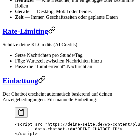
Benutzer
— Alle Besucher, nur eingeloggte oder bestimmte
Rollen
Geräte
— Desktop, Mobil oder beides
Zeit
— Immer, Geschäftszeiten oder geplante Daten
Rate-Limiting
Schütze deine KI-Credits (AI Credits):
Setze Nachrichten pro Stunde/Tag
Füge Wartezeit zwischen Nachrichten hinzu
Passe die "Limit erreicht"-Nachricht an
Einbettung
Der Chatbot erscheint automatisch basierend auf deinen
Anzeigebedingungen. Für manuelle Einbettung:
<
script
 src
=
"https://deine-seite.de/wp-content/plu
        data-chatbot-id
=
"DEINE_CHATBOT_ID"
>
</
script
>