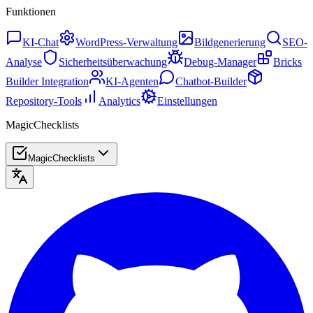
Funktionen
KI-Chat
WordPress-Verwaltung
Bildgenerierung
SEO-
Analyse
Sicherheitsüberwachung
Debug-Manager
Bricks
Builder Integration
KI-Agenten
Chatbot-Builder
Repository-Tools
Analytics
Einstellungen
MagicChecklists
MagicChecklists