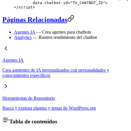
        data-chatbot-id
=
"TU_CHATBOT_ID"
>
</
script
>
Páginas Relacionadas
Agentes IA
— Crea agentes para chatbots
Analytics
— Rastrea rendimiento del chatbot
Agentes IA
Crea asistentes de IA personalizados con personalidades y
conocimientos específicos
Herramientas de Repositorio
Busca y explora plugins y temas de WordPress.org
Tabla de contenidos